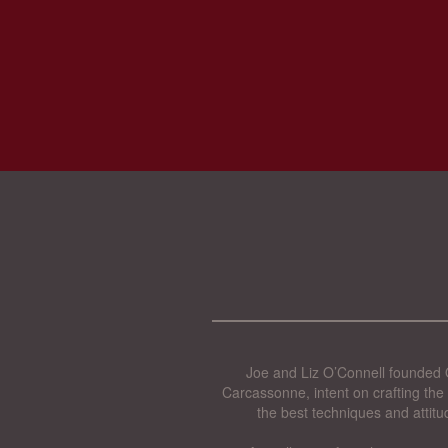
Joe and Liz O’Connell founded O
Carcassonne, intent on crafting the 
the best techniques and attitu