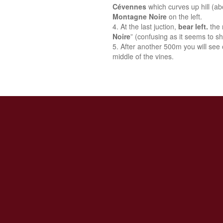
Cévennes
which curves up hill (a
Montagne Noire
on the left.
At the last juction,
bear left.
the 
Noire
” (confusing as it seems to sh
After another 500m you will see o
middle of the vines.