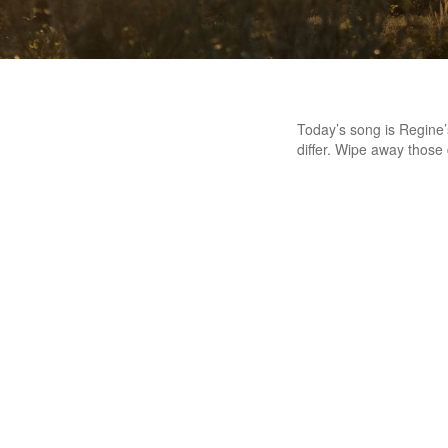
Today’s song is Regine’s
differ. Wipe away those