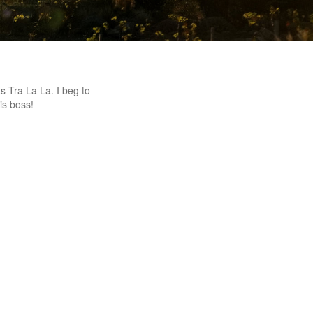
as Tra La La. I beg to
is boss!