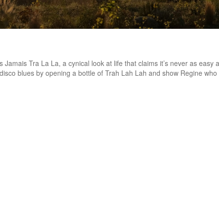
 Jamais Tra La La, a cynical look at life that claims it’s never as easy 
 disco blues by opening a bottle of Trah Lah Lah and show Regine who 