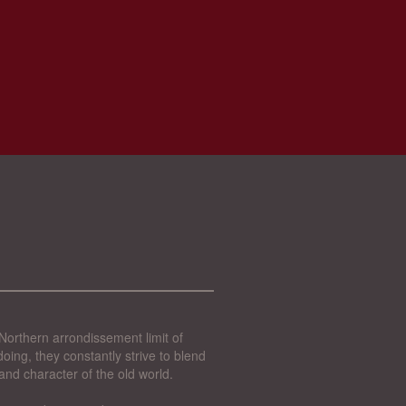
Northern arrondissement limit of
oing, they constantly strive to blend
and character of the old world.