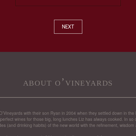
NEXT
about o’vineyards
’Vineyards with their son Ryan in 2004 when they settled down in the 
perfect wines for those big, long lunches Liz has always cooked. In so d
des (and drinking habits) of the new world with the refinement, wisdom 